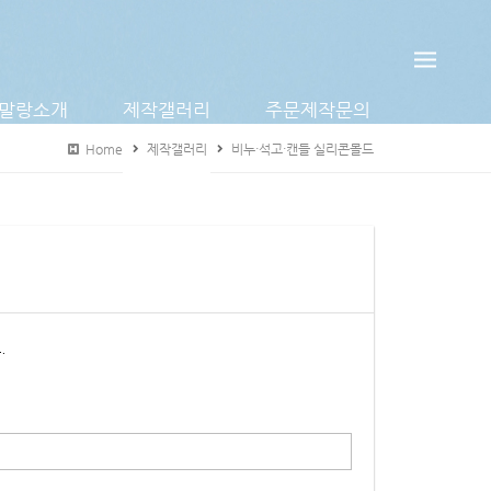
말랑소개
제작갤러리
주문제작문의
Home
제작갤러리
비누·석고·캔들 실리콘몰드
.