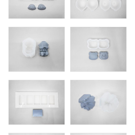
사계양갱_사각모양 양
어썸마운틴카페_산모
갱 5구 몰드 제작
양 베이킹 몰드 제작