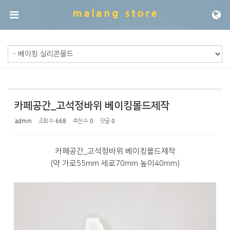
Sketchbook5, 스케치북5
Sketchbook5, 스케치북5
메뉴 건너뛰기
카페공간_고석정바위 베이킹몰드제작
admin
조회 수
668
추천 수
0
댓글
0
카페공간_고석정바위 베이킹몰드제작
(약 가로55mm 세로70mm 높이40mm)