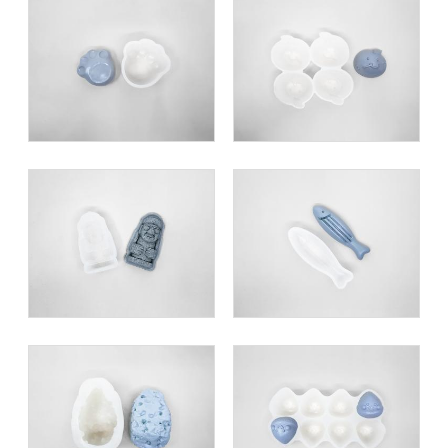
타임애프터타임카페_
제주냥이카페_제주냥
발자국모양 베이킹 몰
이 베이킹 4구 2종 몰
드 제작
드 제작
브레드메밀_물고기및
카페뵤뵤_돌하르방 베
마늘모양 베이킹 몰드
이킹 몰드 제작
제작
카페 오우가_현무암
공주보늬밤참카페_알
모양 대형 무스케이크
밤 캐릭터 양갱 8구 몰
몰드 제작
드