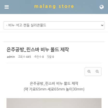
Sketchbook5, 스케치북5
Sketchbook5, 스케치북5
메뉴 건너뛰기
은주공방_린스바 비누 몰드 제작
admin
조회 수
445
추천 수
0
댓글
0
은주공방_린스바 비누 몰드 제작
(약 가로65mm 세로65mm 높이30mm)