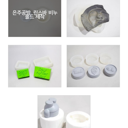
은주공방_린스바 비누
몰드 제작